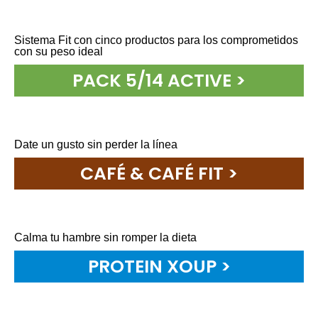
Sistema Fit con cinco productos para los comprometidos
con su peso ideal
PACK 5/14 ACTIVE >
Date un gusto sin perder la líneaㅤㅤㅤㅤㅤㅤㅤㅤㅤㅤㅤㅤㅤㅤ
CAFÉ & CAFÉ FIT >
Calma tu hambre sin romper la dietaㅤㅤㅤㅤㅤㅤㅤㅤㅤㅤㅤㅤ
PROTEIN XOUP >